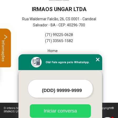
IRMAOS UNGAR LTDA
Rua Waldemar Falcão, 26, CS 0001 - Candeal
Salvador - BA - CEP: 40296-700
(71) 99225-0628
(71) 33565-1582
Informações
Home
Empresa
Olá! Fale agora pelo WhatsApp.
Missão
Serviços
Contato
Mapa do site
Mais Serviços
O inteiro teor deste site está sujeito à proteção de direitos autorais. Copyright©
Iniciar conversa
IRMAOS UNGAR LTDA (Lei 9610 de 19/02/1998)