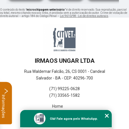
O conteúdo do texto "
microchipagem veterinário
" é de direito reservado. Sua reprodução, parcial
ou total, mesmo citando nossos links, é proibida sem a autorização do autor. Crime de violação de
direito autoral – artigo 184 do Código Penal –
Lei 9610/98 - Lei de direitos autorais
.
IRMAOS UNGAR LTDA
Rua Waldemar Falcão, 26, CS 0001 - Candeal
Salvador - BA - CEP: 40296-700
(71) 99225-0628
(71) 33565-1582
Informações
Home
Empresa
Olá! Fale agora pelo WhatsApp.
Missão
Serviços