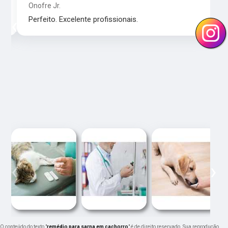
Onofre Jr.
‹
›
Perfeito. Excelente profissionais.
‹
›
O conteúdo do texto "
remédio para sarna em cachorro
" é de direito reservado. Sua reprodução,