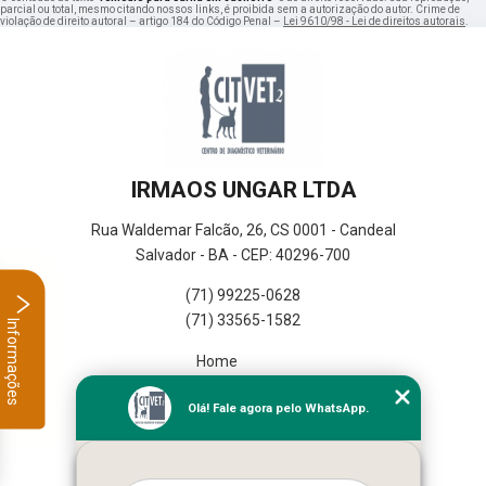
parcial ou total, mesmo citando nossos links, é proibida sem a autorização do autor. Crime de
violação de direito autoral – artigo 184 do Código Penal –
Lei 9610/98 - Lei de direitos autorais
.
IRMAOS UNGAR LTDA
Rua Waldemar Falcão, 26, CS 0001 - Candeal
Salvador - BA - CEP: 40296-700
(71) 99225-0628
(71) 33565-1582
Informações
Home
Empresa
Olá! Fale agora pelo WhatsApp.
Missão
Serviços
Contato
Mapa do site