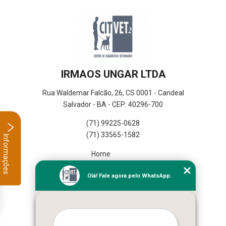
IRMAOS UNGAR LTDA
Rua Waldemar Falcão, 26, CS 0001 - Candeal
Salvador - BA - CEP: 40296-700
(71) 99225-0628
(71) 33565-1582
Informações
Home
Empresa
Olá! Fale agora pelo WhatsApp.
Missão
Serviços
Contato
Mapa do site
Mais Serviços