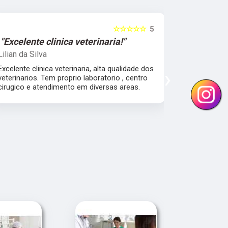
☆☆☆☆☆
5
"Excelente clinica veterinaria!"
"Excelen
Lilian da Silva
Damile Ma
Excelente clinica veterinaria, alta qualidade dos
Ótimos méd
›
veterinarios. Tem proprio laboratorio , centro
cirugico e atendimento em diversas areas.