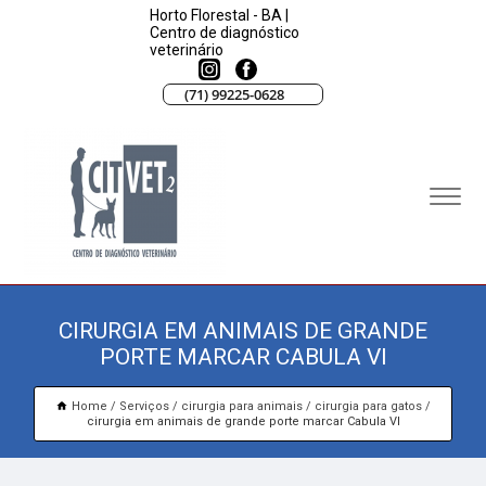
Horto Florestal - BA |
Centro de diagnóstico
veterinário
(71) 99225-0628
CIRURGIA EM ANIMAIS DE GRANDE
PORTE MARCAR CABULA VI
Home
Serviços
cirurgia para animais
cirurgia para gatos
cirurgia em animais de grande porte marcar Cabula VI