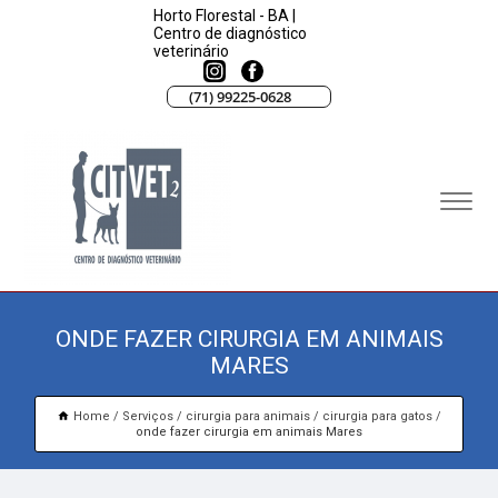
Horto Florestal - BA |
Centro de diagnóstico
veterinário
(71) 99225-0628
ONDE FAZER CIRURGIA EM ANIMAIS
MARES
Home
Serviços
cirurgia para animais
cirurgia para gatos
onde fazer cirurgia em animais Mares