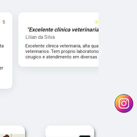
☆☆☆☆☆
5
"Excelente clinica veterinaria!"
"Excelen
Lilian da Silva
Damile Ma
Excelente clinica veterinaria, alta qualidade dos
Ótimos méd
›
veterinarios. Tem proprio laboratorio , centro
cirugico e atendimento em diversas areas.