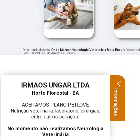
‹
O conteúdo do texto "
Onde Marcar Neurologia Veterinária Mata Escura
" é de dir
Lei 9610/98 - Lei de direitos autorais
.
IRMAOS UNGAR LTDA
Informações
Horto Florestal - BA
ACEITAMOS PLANO PETLOVE
Nutrição veterinária, laboratório, cirurgias,
entre outros serviços!
No momento não realizamos Neurologia
Veterinária