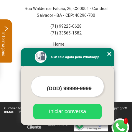
Rua Waldemar Falcão, 26, CS 0001 - Candeal
Salvador - BA - CEP: 40296-700
(71) 99225-0628
(71) 33565-1582
Informações
Home
Empresa
Olá! Fale agora pelo WhatsApp.
Missão
Serviços
Contato
Mapa do site
Mais Serviços
O inteiro teor deste site está sujeito à proteção de direitos autorais. Copyright©
Iniciar conversa
IRMAOS UNGAR LTDA (Lei 9610 de 19/02/1998)
1