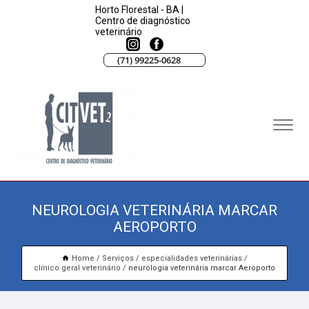
Horto Florestal - BA |
Centro de diagnóstico
veterinário
(71) 99225-0628
NEUROLOGIA VETERINÁRIA MARCAR
AEROPORTO
Home
Serviços
especialidades veterinárias
clínico geral veterinário
neurologia veterinária marcar Aeroporto