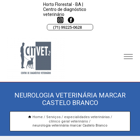
Horto Florestal - BA |
Centro de diagnóstico
veterinário
(71) 99225-0628
NEUROLOGIA VETERINÁRIA MARCAR
CASTELO BRANCO
Home
Serviços
especialidades veterinárias
clínico geral veterinário
neurologia veterinária marcar Castelo Branco