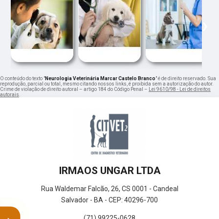
‹
›
O conteúdo do texto "
Neurologia Veterinária Marcar Castelo Branco
" é de direito reservado. Sua
reprodução, parcial ou total, mesmo citando nossos links, é proibida sem a autorização do autor.
Crime de violação de direito autoral – artigo 184 do Código Penal –
Lei 9610/98 - Lei de direitos
autorais
.
IRMAOS UNGAR LTDA
Rua Waldemar Falcão, 26, CS 0001 - Candeal
Salvador - BA - CEP: 40296-700
(71) 99225-0628