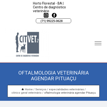
Horto Florestal - BA |
Centro de diagnóstico
veterinário
(71) 99225-0628
OFTALMOLOGIA VETERINÁRIA
AGENDAR PITUAÇU
Home
Serviços
especialidades veterinárias
clínico geral veterinário
oftalmologia veterinária agendar Pituaçu