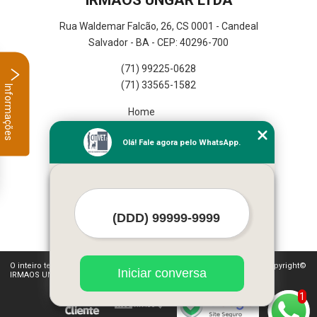
IRMAOS UNGAR LTDA
Rua Waldemar Falcão, 26, CS 0001 - Candeal
Salvador - BA - CEP: 40296-700
(71) 99225-0628
(71) 33565-1582
Informações
Home
Empresa
Olá! Fale agora pelo WhatsApp.
Missão
Serviços
Contato
Mapa do site
Mais Serviços
O inteiro teor deste site está sujeito à proteção de direitos autorais. Copyright©
Iniciar conversa
IRMAOS UNGAR LTDA (Lei 9610 de 19/02/1998)
1