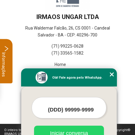
IRMAOS UNGAR LTDA
Rua Waldemar Falcão, 26, CS 0001 - Candeal
Salvador - BA - CEP: 40296-700
(71) 99225-0628
(71) 33565-1582
Informações
Home
Empresa
Olá! Fale agora pelo WhatsApp.
Missão
Serviços
Contato
Mapa do site
Mais Serviços
O inteiro teor deste site está sujeito à proteção de direitos autorais. Copyright©
Iniciar conversa
IRMAOS UNGAR LTDA (Lei 9610 de 19/02/1998)