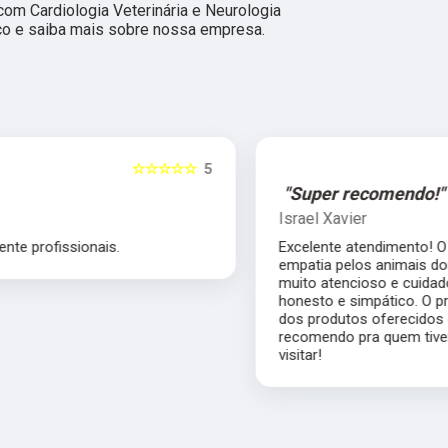
com Cardiologia Veterinária e Neurologia
osco e saiba mais sobre nossa empresa.
5
☆☆☆☆☆
5
"Super recomendo!"
Israel Xavier
Excelente atendimento! O Dr. André tem muita
empatia pelos animais domésticos, sempre
muito atencioso e cuidadoso, além de tudo
honesto e simpático. O preço da consulta e
dos produtos oferecidos é muito justo. Super
recomendo pra quem tiver oportunidade de
visitar!