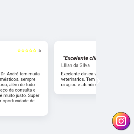
☆☆☆☆☆
5
"Excelente clinica veterinaria!"
"Excelen
Lilian da Silva
Damile Ma
Excelente clinica veterinaria, alta qualidade dos
Ótimos méd
›
veterinarios. Tem proprio laboratorio , centro
cirugico e atendimento em diversas areas.