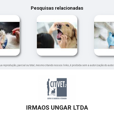
Pesquisas relacionadas
 Sua reprodução, parcial ou total, mesmo citando nossos links, é proibida sem a autorização do autor
IRMAOS UNGAR LTDA