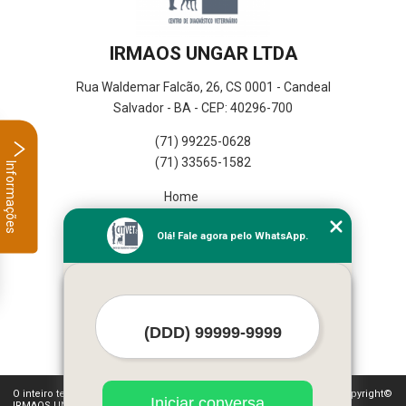
IRMAOS UNGAR LTDA
Rua Waldemar Falcão, 26, CS 0001 - Candeal
Salvador - BA - CEP: 40296-700
(71) 99225-0628
(71) 33565-1582
Informações
Home
Empresa
Olá! Fale agora pelo WhatsApp.
Missão
Serviços
Contato
Mapa do site
Mais Serviços
O inteiro teor deste site está sujeito à proteção de direitos autorais. Copyright©
Iniciar conversa
IRMAOS UNGAR LTDA (Lei 9610 de 19/02/1998)