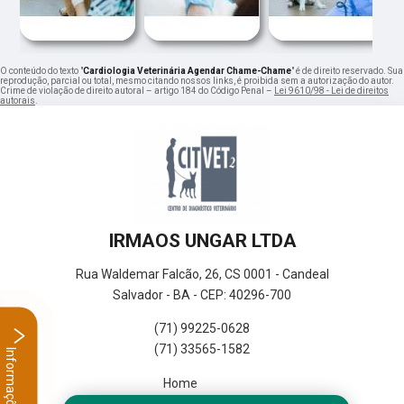
O conteúdo do texto "
Cardiologia Veterinária Agendar Chame-Chame
" é de direito reservado. Sua
reprodução, parcial ou total, mesmo citando nossos links, é proibida sem a autorização do autor.
Crime de violação de direito autoral – artigo 184 do Código Penal –
Lei 9610/98 - Lei de direitos
autorais
.
IRMAOS UNGAR LTDA
Rua Waldemar Falcão, 26, CS 0001 - Candeal
Salvador - BA - CEP: 40296-700
(71) 99225-0628
(71) 33565-1582
Informações
Home
Empresa