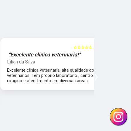
☆☆☆☆☆
5
"Excelente clinica veterinaria!"
"Excelen
Lilian da Silva
Damile Ma
Excelente clinica veterinaria, alta qualidade dos
Ótimos méd
›
veterinarios. Tem proprio laboratorio , centro
cirugico e atendimento em diversas areas.