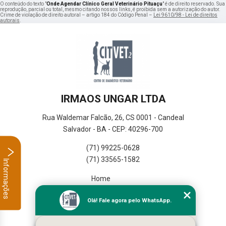
O conteúdo do texto "
Onde Agendar Clínico Geral Veterinário Pituaçu
" é de direito reservado. Sua
reprodução, parcial ou total, mesmo citando nossos links, é proibida sem a autorização do autor.
Crime de violação de direito autoral – artigo 184 do Código Penal –
Lei 9610/98 - Lei de direitos
autorais
.
IRMAOS UNGAR LTDA
Rua Waldemar Falcão, 26, CS 0001 - Candeal
Salvador - BA - CEP: 40296-700
(71) 99225-0628
(71) 33565-1582
Informações
Home
Empresa
Olá! Fale agora pelo WhatsApp.
Missão
Serviços
Contato