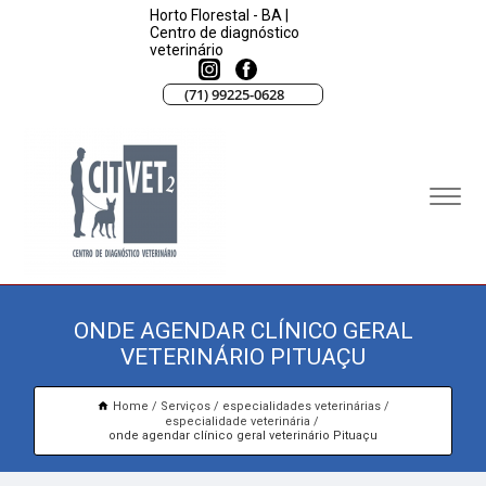
Horto Florestal - BA |
Centro de diagnóstico
veterinário
(71) 99225-0628
ONDE AGENDAR CLÍNICO GERAL
VETERINÁRIO PITUAÇU
Home
Serviços
especialidades veterinárias
especialidade veterinária
onde agendar clínico geral veterinário Pituaçu