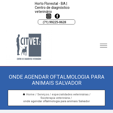
Horto Florestal - BA |
Centro de diagnóstico
veterinário
(71) 99225-0628
ONDE AGENDAR OFTALMOLOGIA PARA
ANIMAIS SALVADOR
Home
Serviços
especialidades veterinárias
fisioterapia veterinária
onde agendar oftalmologia para animais Salvador