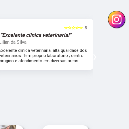
☆☆☆☆☆
5
"Excelente clinica veterinaria!"
"Excelen
Lilian da Silva
Damile Ma
Excelente clinica veterinaria, alta qualidade dos
Ótimos méd
›
veterinarios. Tem proprio laboratorio , centro
cirugico e atendimento em diversas areas.