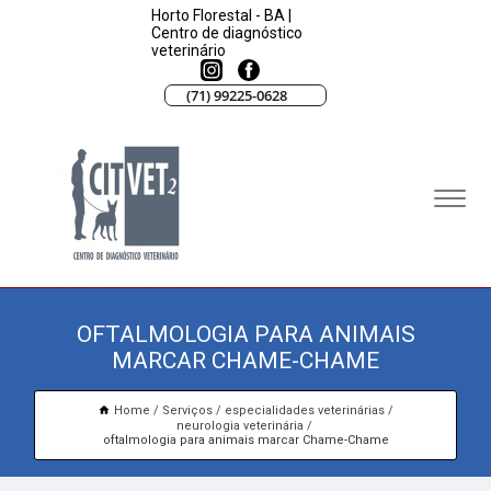
Horto Florestal - BA |
Centro de diagnóstico
veterinário
(71) 99225-0628
OFTALMOLOGIA PARA ANIMAIS
MARCAR CHAME-CHAME
Home
Serviços
especialidades veterinárias
neurologia veterinária
oftalmologia para animais marcar Chame-Chame