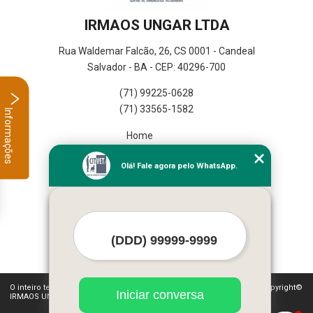
IRMAOS UNGAR LTDA
Rua Waldemar Falcão, 26, CS 0001 - Candeal
Salvador - BA - CEP: 40296-700
(71) 99225-0628
(71) 33565-1582
Informações
Home
Empresa
Olá! Fale agora pelo WhatsApp.
Missão
Serviços
Contato
Mapa do site
Mais Serviços
O inteiro teor deste site está sujeito à proteção de direitos autorais. Copyright©
Iniciar conversa
IRMAOS UNGAR LTDA (Lei 9610 de 19/02/1998)