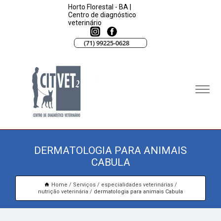
Horto Florestal - BA |
Centro de diagnóstico
veterinário
(71) 99225-0628
DERMATOLOGIA PARA ANIMAIS
CABULA
Home
Serviços
especialidades veterinárias
nutrição veterinária
dermatologia para animais Cabula