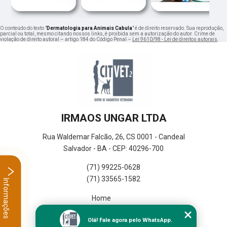
O conteúdo do texto "
Dermatologia para Animais Cabula
" é de direito reservado. Sua reprodução,
parcial ou total, mesmo citando nossos links, é proibida sem a autorização do autor. Crime de
violação de direito autoral – artigo 184 do Código Penal –
Lei 9610/98 - Lei de direitos autorais
.
IRMAOS UNGAR LTDA
Rua Waldemar Falcão, 26, CS 0001 - Candeal
Salvador - BA - CEP: 40296-700
(71) 99225-0628
(71) 33565-1582
Informações
Home
Empresa
Olá! Fale agora pelo WhatsApp.
Missão