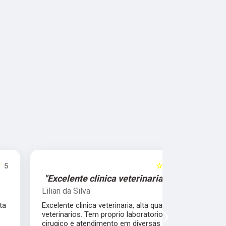
☆☆☆☆☆
5
"Excelente clinica veterinaria!"
"Excelen
Lilian da Silva
Damile Ma
Excelente clinica veterinaria, alta qualidade dos
Ótimos méd
›
veterinarios. Tem proprio laboratorio , centro
cirugico e atendimento em diversas areas.