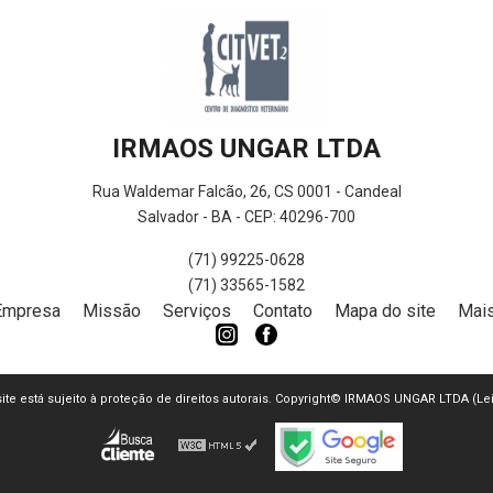
IRMAOS UNGAR LTDA
Rua Waldemar Falcão, 26, CS 0001 - Candeal
Salvador - BA - CEP: 40296-700
(71) 99225-0628
(71) 33565-1582
Empresa
Missão
Serviços
Contato
Mapa do site
Mais
 site está sujeito à proteção de direitos autorais. Copyright© IRMAOS UNGAR LTDA (Le