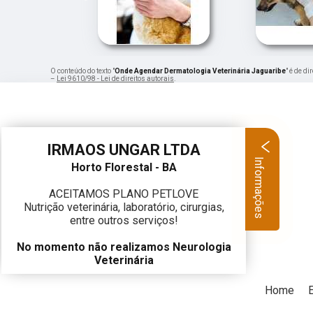
O conteúdo do texto "
Onde Agendar Dermatologia Veterinária Jaguaribe
" é de d
–
Lei 9610/98 - Lei de direitos autorais
.
IRMAOS UNGAR LTDA
Informações
Horto Florestal - BA
ACEITAMOS PLANO PETLOVE
Nutrição veterinária, laboratório, cirurgias,
entre outros serviços!
No momento não realizamos Neurologia
Veterinária
Home