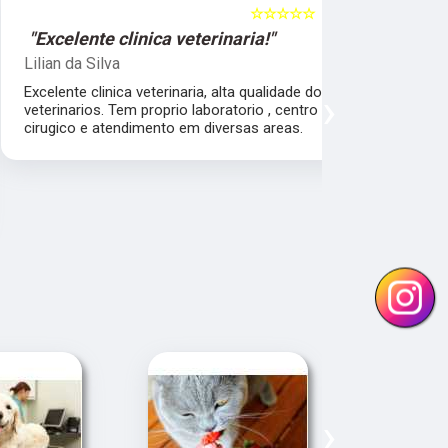
☆☆☆☆☆
5
"Excelente clinica veterinaria!"
"Excelen
Lilian da Silva
Damile Ma
Excelente clinica veterinaria, alta qualidade dos
Ótimos méd
›
veterinarios. Tem proprio laboratorio , centro
cirugico e atendimento em diversas areas.
›