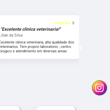
☆☆☆☆☆
5
"Excelente clinica veterinaria!"
"Excelen
Lilian da Silva
Damile Ma
Excelente clinica veterinaria, alta qualidade dos
Ótimos méd
›
veterinarios. Tem proprio laboratorio , centro
cirugico e atendimento em diversas areas.