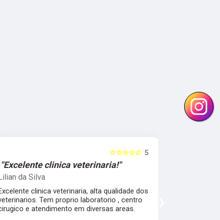
☆☆☆☆☆
5
"Excelente clinica veterinaria!"
"Excelen
Lilian da Silva
Damile Ma
Excelente clinica veterinaria, alta qualidade dos
Ótimos méd
›
veterinarios. Tem proprio laboratorio , centro
cirugico e atendimento em diversas areas.