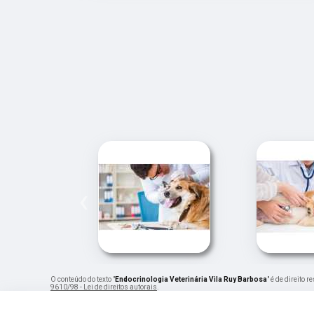
‹
O conteúdo do texto "
Endocrinologia Veterinária Vila Ruy Barbosa
" é de direito
9610/98 - Lei de direitos autorais
.