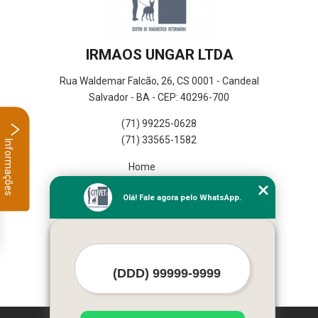
IRMAOS UNGAR LTDA
Rua Waldemar Falcão, 26, CS 0001 - Candeal
Salvador - BA - CEP: 40296-700
(71) 99225-0628
(71) 33565-1582
Informações
Home
Empresa
Olá! Fale agora pelo WhatsApp.
Missão
Serviços
Contato
Mapa do site
Mais Serviços