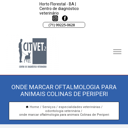
Horto Florestal - BA |
Centro de diagnóstico
veterinário
(71) 99225-0628
ONDE MARCAR OFTALMOLOGIA PARA
ANIMAIS COLINAS DE PERIPERI
Home
Serviços
especialidades veterinárias
odontologia veterinária
onde marcar oftalmologia para animais Colinas de Periperi