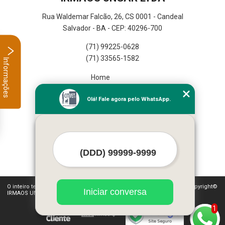
Rua Waldemar Falcão, 26, CS 0001 - Candeal
Salvador - BA - CEP: 40296-700
(71) 99225-0628
(71) 33565-1582
Informações
Home
Empresa
Olá! Fale agora pelo WhatsApp.
Missão
Serviços
Contato
Mapa do site
Mais Serviços
O inteiro teor deste site está sujeito à proteção de direitos autorais. Copyright©
Iniciar conversa
IRMAOS UNGAR LTDA (Lei 9610 de 19/02/1998)
1