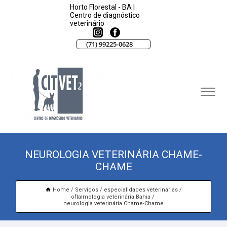
Horto Florestal - BA |
Centro de diagnóstico
veterinário
(71) 99225-0628
NEUROLOGIA VETERINÁRIA CHAME-
CHAME
Home
Serviços
especialidades veterinárias
oftalmologia veterinária Bahia
neurologia veterinária Chame-Chame