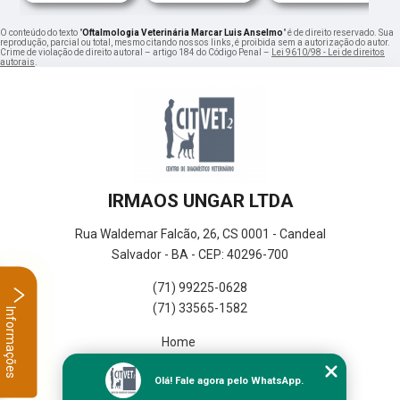
O conteúdo do texto "
Oftalmologia Veterinária Marcar Luis Anselmo
" é de direito reservado. Sua
reprodução, parcial ou total, mesmo citando nossos links, é proibida sem a autorização do autor.
Crime de violação de direito autoral – artigo 184 do Código Penal –
Lei 9610/98 - Lei de direitos
autorais
.
IRMAOS UNGAR LTDA
Rua Waldemar Falcão, 26, CS 0001 - Candeal
Salvador - BA - CEP: 40296-700
(71) 99225-0628
(71) 33565-1582
Informações
Home
Empresa
Olá! Fale agora pelo WhatsApp.
Missão