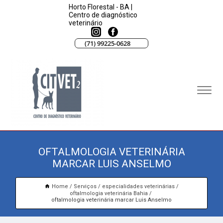
Horto Florestal - BA |
Centro de diagnóstico
veterinário
(71) 99225-0628
OFTALMOLOGIA VETERINÁRIA
MARCAR LUIS ANSELMO
Home
Serviços
especialidades veterinárias
oftalmologia veterinária Bahia
oftalmologia veterinária marcar Luis Anselmo