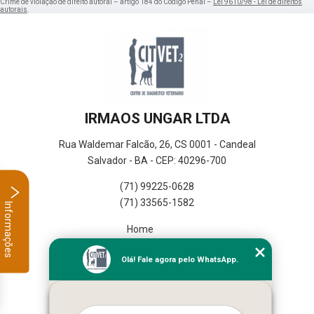
Crime de violação de direito autoral – artigo 184 do Código Penal –
Lei 9610/98 - Lei de direitos
autorais
.
IRMAOS UNGAR LTDA
Rua Waldemar Falcão, 26, CS 0001 - Candeal
Salvador - BA - CEP: 40296-700
(71) 99225-0628
(71) 33565-1582
Informações
Home
Empresa
Olá! Fale agora pelo WhatsApp.
Missão
Serviços
Contato
Mapa do site