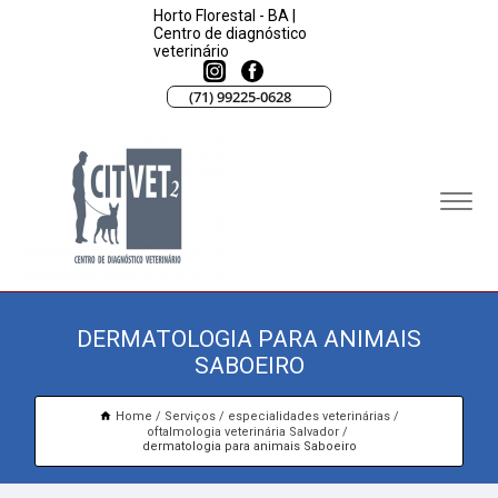
Horto Florestal - BA |
Centro de diagnóstico
veterinário
(71) 99225-0628
DERMATOLOGIA PARA ANIMAIS
SABOEIRO
Home
Serviços
especialidades veterinárias
oftalmologia veterinária Salvador
dermatologia para animais Saboeiro