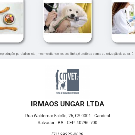
a reprodução, parcial ou total, mesmo citando nossos links, é proibida sem a autorização do autor. C
IRMAOS UNGAR LTDA
Rua Waldemar Falcão, 26, CS 0001 - Candeal
Salvador - BA - CEP: 40296-700
(71) 99225-0628