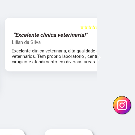
☆☆☆☆☆
5
"Excelente clinica veterinaria!"
"Excelen
Lilian da Silva
Damile Ma
Excelente clinica veterinaria, alta qualidade dos
Ótimos méd
›
veterinarios. Tem proprio laboratorio , centro
cirugico e atendimento em diversas areas.