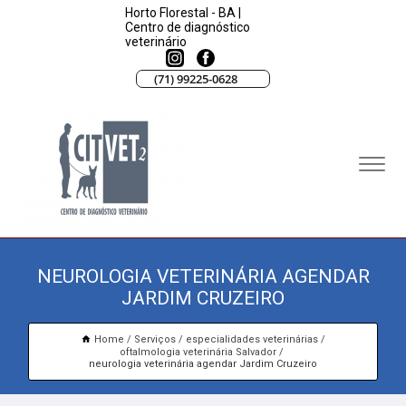
Horto Florestal - BA |
Centro de diagnóstico
veterinário
(71) 99225-0628
NEUROLOGIA VETERINÁRIA AGENDAR
JARDIM CRUZEIRO
Home
Serviços
especialidades veterinárias
oftalmologia veterinária Salvador
neurologia veterinária agendar Jardim Cruzeiro