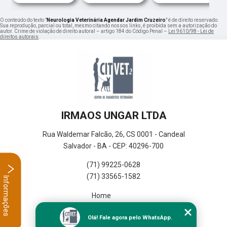
O conteúdo do texto "
Neurologia Veterinária Agendar Jardim Cruzeiro
" é de direito reservado.
Sua reprodução, parcial ou total, mesmo citando nossos links, é proibida sem a autorização do
autor. Crime de violação de direito autoral – artigo 184 do Código Penal –
Lei 9610/98 - Lei de
direitos autorais
.
IRMAOS UNGAR LTDA
Rua Waldemar Falcão, 26, CS 0001 - Candeal
Salvador - BA - CEP: 40296-700
(71) 99225-0628
(71) 33565-1582
Informações
Home
Empresa
Olá! Fale agora pelo WhatsApp.
Missão