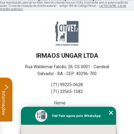
Sua reprodução, parcial ou total, mesmo citando nossos links, é proibida sem a autorização do
autor. Crime de violação de direito autoral – artigo 184 do Código Penal –
Lei 9610/98 - Lei de
direitos autorais
.
IRMAOS UNGAR LTDA
Rua Waldemar Falcão, 26, CS 0001 - Candeal
Salvador - BA - CEP: 40296-700
(71) 99225-0628
(71) 33565-1582
Informações
Home
Empresa
Olá! Fale agora pelo WhatsApp.
Missão
Serviços
Contato