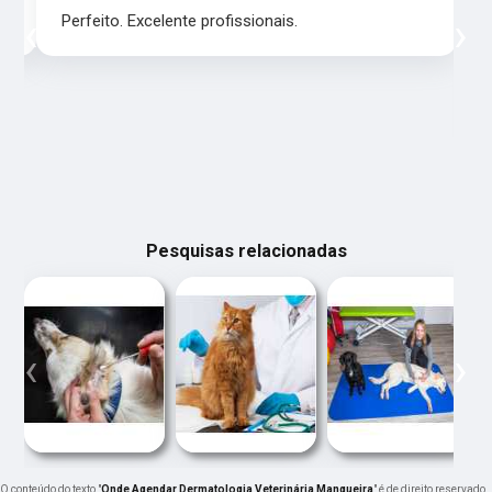
‹
›
Perfeito. Excelente profissionais.
Pesquisas relacionadas
‹
›
O conteúdo do texto "
Onde Agendar Dermatologia Veterinária Mangueira
" é de direito reservado.