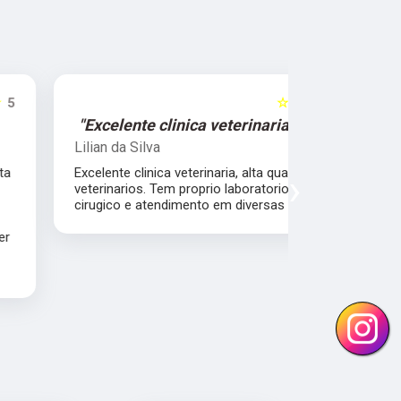
☆☆☆☆☆
5
"Excelente clinica veterinaria!"
"Excelen
Lilian da Silva
Damile Ma
Excelente clinica veterinaria, alta qualidade dos
Ótimos méd
›
veterinarios. Tem proprio laboratorio , centro
cirugico e atendimento em diversas areas.