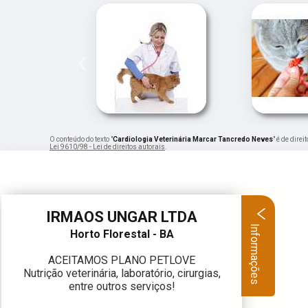
‹
O conteúdo do texto "
Cardiologia Veterinária Marcar Tancredo Neves
" é de dire
Lei 9610/98 - Lei de direitos autorais
.
IRMAOS UNGAR LTDA
Informações
Horto Florestal - BA
ACEITAMOS PLANO PETLOVE
Nutrição veterinária, laboratório, cirurgias,
entre outros serviços!