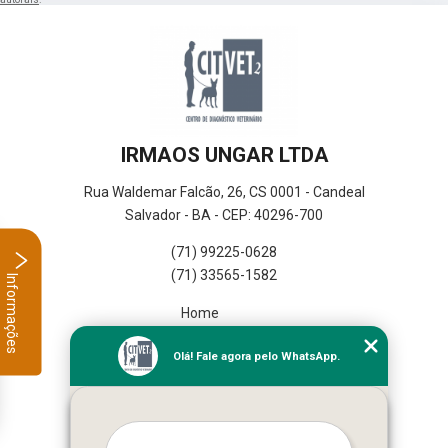
IRMAOS UNGAR LTDA
Rua Waldemar Falcão, 26, CS 0001 - Candeal
Salvador - BA - CEP: 40296-700
(71) 99225-0628
(71) 33565-1582
Informações
Home
Empresa
Olá! Fale agora pelo WhatsApp.
Missão
Serviços
Contato
Mapa do site