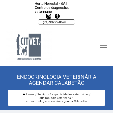
Horto Florestal - BA |
Centro de diagnóstico
veterinário
(71) 99225-0628
ENDOCRINOLOGIA VETERINÁRIA
AGENDAR CALABETÃO
Home
Serviços
especialidades veterinárias
oftalmologia veterinária
endocrinologia veterinária agendar Calabetão