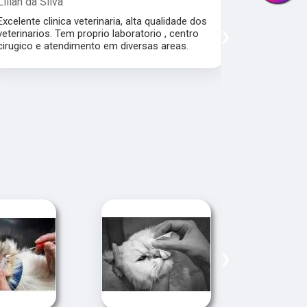
Lilian da Silva
Damile Ma
Excelente clinica veterinaria, alta qualidade dos
Ótimos méd
›
veterinarios. Tem proprio laboratorio , centro
cirugico e atendimento em diversas areas.
›