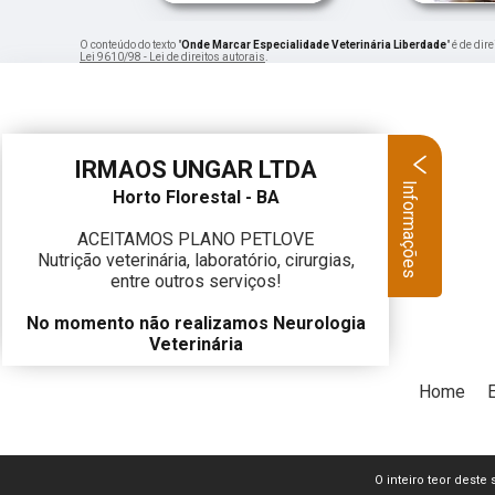
O conteúdo do texto "
Onde Marcar Especialidade Veterinária Liberdade
" é de di
Lei 9610/98 - Lei de direitos autorais
.
IRMAOS UNGAR LTDA
Informações
Horto Florestal - BA
ACEITAMOS PLANO PETLOVE
Nutrição veterinária, laboratório, cirurgias,
entre outros serviços!
No momento não realizamos Neurologia
Veterinária
Home
O inteiro teor deste