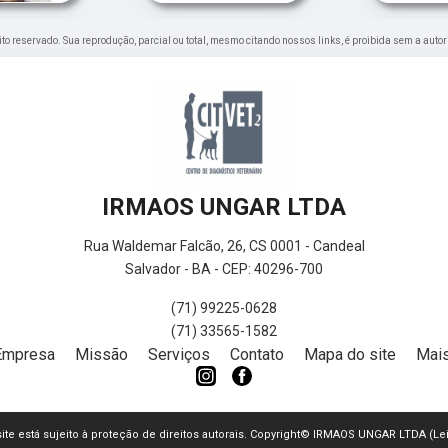
reito reservado. Sua reprodução, parcial ou total, mesmo citando nossos links, é proibida sem a autor
IRMAOS UNGAR LTDA
Rua Waldemar Falcão, 26, CS 0001 - Candeal
Salvador - BA - CEP: 40296-700
(71) 99225-0628
(71) 33565-1582
Empresa
Missão
Serviços
Contato
Mapa do site
Mais
 site está sujeito à proteção de direitos autorais. Copyright© IRMAOS UNGAR LTDA (Le