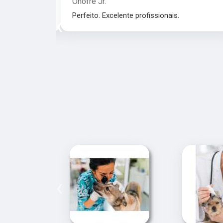
Onofre Jr.
nais.
Perfeito. Excelente profissionais.
‹
‹