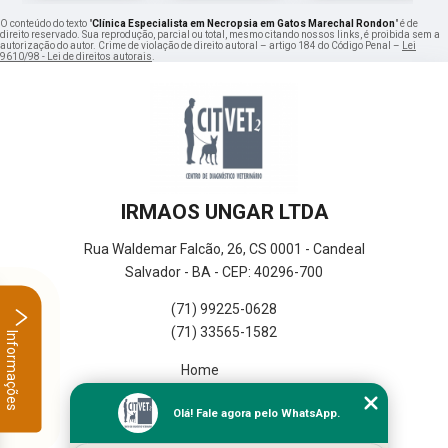
O conteúdo do texto "
Clínica Especialista em Necropsia em Gatos Marechal Rondon
" é de
direito reservado. Sua reprodução, parcial ou total, mesmo citando nossos links, é proibida sem a
autorização do autor. Crime de violação de direito autoral – artigo 184 do Código Penal –
Lei
9610/98 - Lei de direitos autorais
.
IRMAOS UNGAR LTDA
Rua Waldemar Falcão, 26, CS 0001 - Candeal
Salvador - BA - CEP: 40296-700
(71) 99225-0628
(71) 33565-1582
Informações
Home
Empresa
Olá! Fale agora pelo WhatsApp.
Missão
Serviços