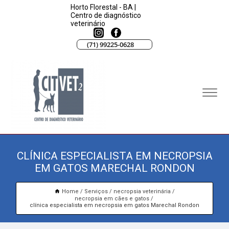
Horto Florestal - BA |
Centro de diagnóstico
veterinário
(71) 99225-0628
CLÍNICA ESPECIALISTA EM NECROPSIA
EM GATOS MARECHAL RONDON
Home
Serviços
necropsia veterinária
necropsia em cães e gatos
clínica especialista em necropsia em gatos Marechal Rondon