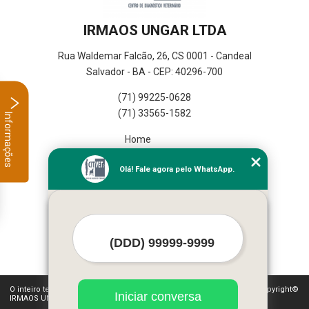
IRMAOS UNGAR LTDA
Rua Waldemar Falcão, 26, CS 0001 - Candeal
Salvador - BA - CEP: 40296-700
(71) 99225-0628
(71) 33565-1582
Informações
Home
Empresa
Olá! Fale agora pelo WhatsApp.
Missão
Serviços
Contato
Mapa do site
Mais Serviços
O inteiro teor deste site está sujeito à proteção de direitos autorais. Copyright©
Iniciar conversa
IRMAOS UNGAR LTDA (Lei 9610 de 19/02/1998)