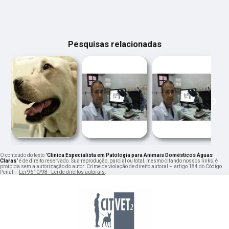
Pesquisas relacionadas
‹
›
O conteúdo do texto "
Clínica Especialista em Patologia para Animais Domésticos Águas
Claras
" é de direito reservado. Sua reprodução, parcial ou total, mesmo citando nossos links, é
proibida sem a autorização do autor. Crime de violação de direito autoral – artigo 184 do Código
Penal –
Lei 9610/98 - Lei de direitos autorais
.