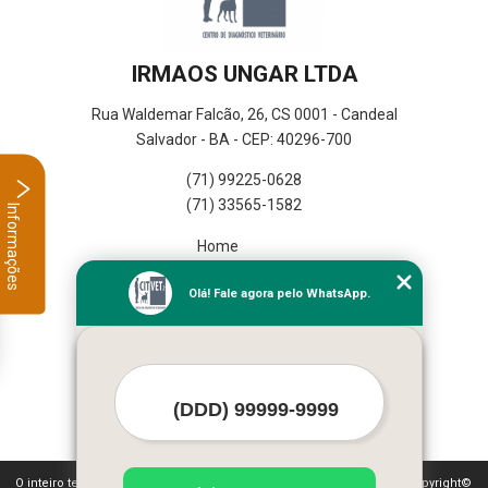
IRMAOS UNGAR LTDA
Rua Waldemar Falcão, 26, CS 0001 - Candeal
Salvador - BA - CEP: 40296-700
(71) 99225-0628
(71) 33565-1582
Informações
Home
Empresa
Olá! Fale agora pelo WhatsApp.
Missão
Serviços
Contato
Mapa do site
Mais Serviços
O inteiro teor deste site está sujeito à proteção de direitos autorais. Copyright©