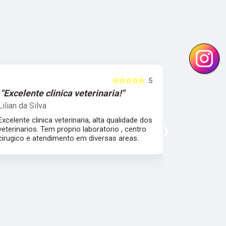
☆☆☆☆☆
5
"Excelente clinica veterinaria!"
"Excelen
Lilian da Silva
Damile Ma
Excelente clinica veterinaria, alta qualidade dos
Ótimos méd
›
veterinarios. Tem proprio laboratorio , centro
cirugico e atendimento em diversas areas.