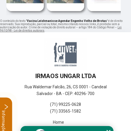
O conteúdo do texto "
Vacina Leishmaniose Agendar Engenho Velho de Brotas
" é de direito
reservado. Sua reprodução, parcial ou total, mesmo citando nossos links, é proibida sem a
autorização do autor. Crime de violação de direito autoral – artigo 184 do Código Penal –
Lei
9610/98 - Lei de direitos autorais
.
IRMAOS UNGAR LTDA
Rua Waldemar Falcão, 26, CS 0001 - Candeal
Salvador - BA - CEP: 40296-700
(71) 99225-0628
(71) 33565-1582
Informações
Home
Empresa