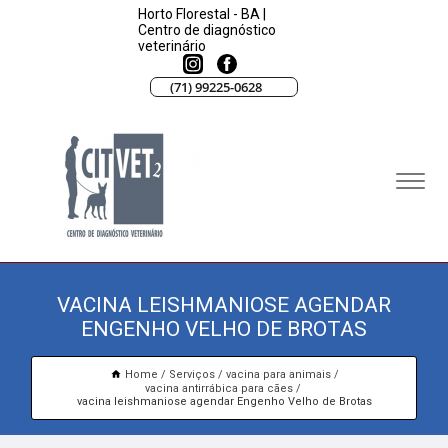
Horto Florestal - BA |
Centro de diagnóstico
veterinário
(71) 99225-0628
VACINA LEISHMANIOSE AGENDAR
ENGENHO VELHO DE BROTAS
Home
Serviços
vacina para animais
vacina antirrábica para cães
vacina leishmaniose agendar Engenho Velho de Brotas