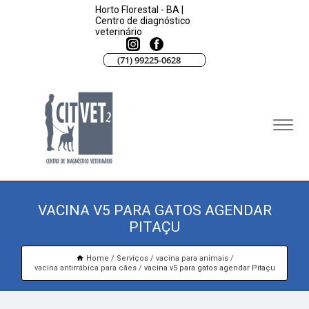
Horto Florestal - BA |
Centro de diagnóstico
veterinário
(71) 99225-0628
VACINA V5 PARA GATOS AGENDAR
PITAÇU
Home
Serviços
vacina para animais
vacina antirrábica para cães
vacina v5 para gatos agendar Pitaçu