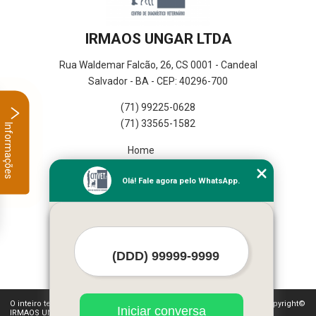
IRMAOS UNGAR LTDA
Rua Waldemar Falcão, 26, CS 0001 - Candeal
Salvador - BA - CEP: 40296-700
(71) 99225-0628
(71) 33565-1582
Informações
Home
Empresa
Olá! Fale agora pelo WhatsApp.
Missão
Serviços
Contato
Mapa do site
Mais Serviços
O inteiro teor deste site está sujeito à proteção de direitos autorais. Copyright©
Iniciar conversa
IRMAOS UNGAR LTDA (Lei 9610 de 19/02/1998)