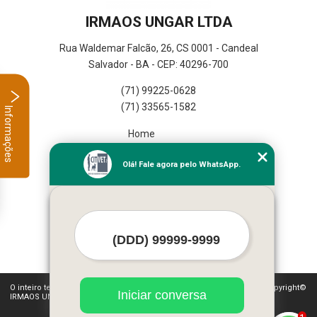
IRMAOS UNGAR LTDA
Rua Waldemar Falcão, 26, CS 0001 - Candeal
Salvador - BA - CEP: 40296-700
(71) 99225-0628
(71) 33565-1582
Informações
Home
Empresa
Olá! Fale agora pelo WhatsApp.
Missão
Serviços
Contato
Mapa do site
Mais Serviços
O inteiro teor deste site está sujeito à proteção de direitos autorais. Copyright©
Iniciar conversa
IRMAOS UNGAR LTDA (Lei 9610 de 19/02/1998)