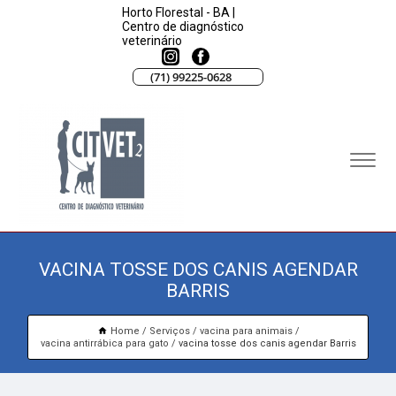
Horto Florestal - BA |
Centro de diagnóstico
veterinário
(71) 99225-0628
VACINA TOSSE DOS CANIS AGENDAR
BARRIS
Home
Serviços
vacina para animais
vacina antirrábica para gato
vacina tosse dos canis agendar Barris