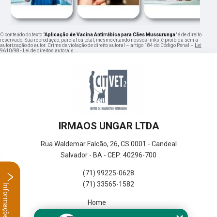
O conteúdo do texto "
Aplicação de Vacina Antirrábica para Cães Mussurunga
" é de direito
reservado. Sua reprodução, parcial ou total, mesmo citando nossos links, é proibida sem a
autorização do autor. Crime de violação de direito autoral – artigo 184 do Código Penal –
Lei
9610/98 - Lei de direitos autorais
.
IRMAOS UNGAR LTDA
Rua Waldemar Falcão, 26, CS 0001 - Candeal
Salvador - BA - CEP: 40296-700
(71) 99225-0628
(71) 33565-1582
Informações
Home
Empresa