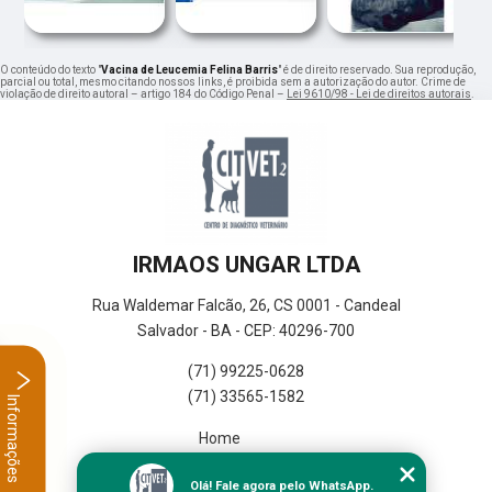
O conteúdo do texto "
Vacina de Leucemia Felina Barris
" é de direito reservado. Sua reprodução,
parcial ou total, mesmo citando nossos links, é proibida sem a autorização do autor. Crime de
violação de direito autoral – artigo 184 do Código Penal –
Lei 9610/98 - Lei de direitos autorais
.
IRMAOS UNGAR LTDA
Rua Waldemar Falcão, 26, CS 0001 - Candeal
Salvador - BA - CEP: 40296-700
(71) 99225-0628
(71) 33565-1582
Informações
Home
Empresa
Olá! Fale agora pelo WhatsApp.
Missão