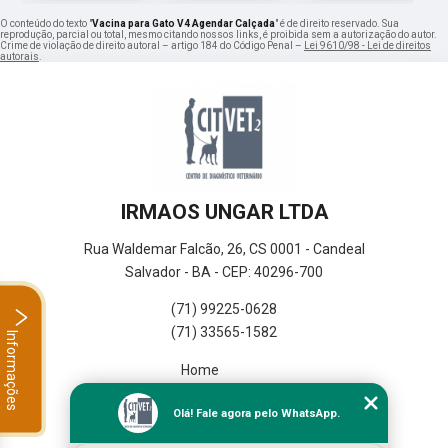
O conteúdo do texto "
Vacina para Gato V4 Agendar Calçada
" é de direito reservado. Sua
reprodução, parcial ou total, mesmo citando nossos links, é proibida sem a autorização do autor.
Crime de violação de direito autoral – artigo 184 do Código Penal –
Lei 9610/98 - Lei de direitos
autorais
.
IRMAOS UNGAR LTDA
Rua Waldemar Falcão, 26, CS 0001 - Candeal
Salvador - BA - CEP: 40296-700
(71) 99225-0628
(71) 33565-1582
Informações
Home
Empresa
Olá! Fale agora pelo WhatsApp.
Missão
Serviços