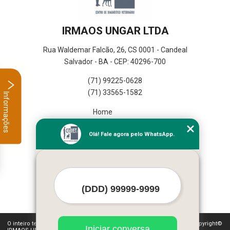
IRMAOS UNGAR LTDA
Rua Waldemar Falcão, 26, CS 0001 - Candeal
Salvador - BA - CEP: 40296-700
(71) 99225-0628
(71) 33565-1582
Informações
Home
Empresa
Olá! Fale agora pelo WhatsApp.
Missão
Serviços
Contato
Mapa do site
Mais Serviços
O inteiro teor deste site está sujeito à proteção de direitos autorais. Copyright©
Iniciar conversa