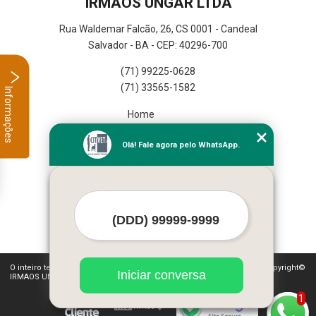
IRMAOS UNGAR LTDA
Rua Waldemar Falcão, 26, CS 0001 - Candeal
Salvador - BA - CEP: 40296-700
(71) 99225-0628
(71) 33565-1582
Informações
Home
Empresa
Olá! Fale agora pelo WhatsApp.
Missão
Serviços
Contato
Mapa do site
Mais Serviços
O inteiro teor deste site está sujeito à proteção de direitos autorais. Copyright©
Iniciar conversa
IRMAOS UNGAR LTDA (Lei 9610 de 19/02/1998)
1