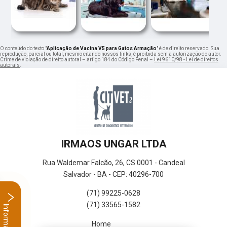
O conteúdo do texto "
Aplicação de Vacina V5 para Gatos Armação
" é de direito reservado. Sua
reprodução, parcial ou total, mesmo citando nossos links, é proibida sem a autorização do autor.
Crime de violação de direito autoral – artigo 184 do Código Penal –
Lei 9610/98 - Lei de direitos
autorais
.
IRMAOS UNGAR LTDA
Rua Waldemar Falcão, 26, CS 0001 - Candeal
Salvador - BA - CEP: 40296-700
(71) 99225-0628
(71) 33565-1582
Informações
Home