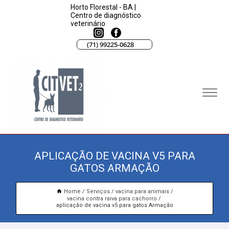
Horto Florestal - BA |
Centro de diagnóstico
veterinário
(71) 99225-0628
APLICAÇÃO DE VACINA V5 PARA
GATOS ARMAÇÃO
Home
Serviços
vacina para animais
vacina contra raiva para cachorro
aplicação de vacina v5 para gatos Armação