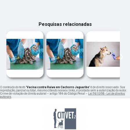
Pesquisas relacionadas
‹
›
O conteúdo do texto "
Vacina contra Raiva em Cachorro Jaguaribe
" é de direito reservado. Sua
reprodução, parcial ou total, mesmo citando nossos links, é proibida sem a autorização do autor.
Crime de violação de direito autoral – artigo 184 do Código Penal –
Lei 9610/98 - Lei de direitos
autorais
.