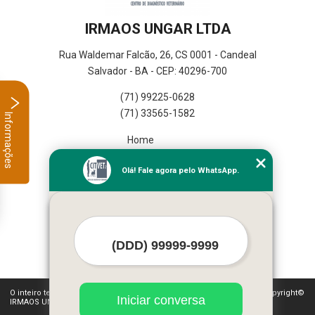
IRMAOS UNGAR LTDA
Rua Waldemar Falcão, 26, CS 0001 - Candeal
Salvador - BA - CEP: 40296-700
(71) 99225-0628
(71) 33565-1582
Informações
Home
Empresa
Olá! Fale agora pelo WhatsApp.
Missão
Serviços
Contato
Mapa do site
Mais Serviços
O inteiro teor deste site está sujeito à proteção de direitos autorais. Copyright©
Iniciar conversa
IRMAOS UNGAR LTDA (Lei 9610 de 19/02/1998)